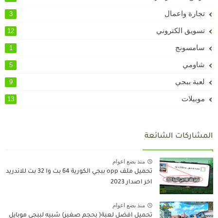
تجارة واعمال
3
تسويق الكتروني
12
سامسونج
1
شاومي
5
لعبة ببجي
9
موبيلات
13
المشاركات الشائعة
منذ بضع اعوام
تحميل ملف opp ببجي الكورية 64 بت وا 32 بت للاندريد
اخر اصدار 2023
منذ بضع اعوام
تحميل افضل لعبة( بحجم صغير) شبيه لببجي موبايل