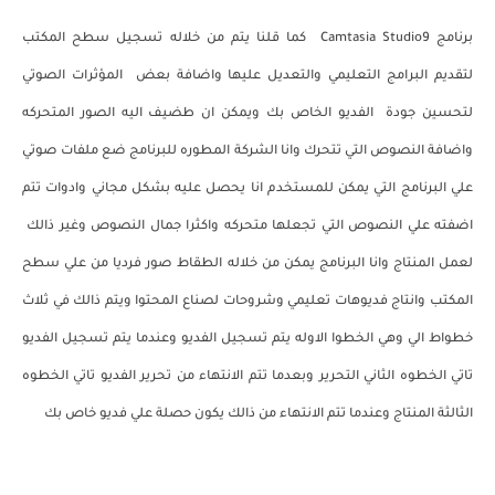
برنامج Camtasia Studio9 كما قلنا يتم من خلاله تسجيل سطح المكتب
لتقديم البرامج التعليمي والتعديل عليها واضافة بعض المؤثرات الصوتي
لتحسين جودة الفديو الخاص بك ويمكن ان طضيف اليه الصور المتحركه
واضافة النصوص التي تتحرك وانا الشركة المطوره للبرنامج ضع ملفات صوتي
علي البرنامج التي يمكن للمستخدم انا يحصل عليه بشكل مجاني وادوات تتم
اضفته علي النصوص التي تجعلها متحركه واكثرا جمال النصوص وغير ذالك
لعمل المنتاج وانا البرنامج يمكن من خلاله الطقاط صور فرديا من علي سطح
المكتب وانتاج فديوهات تعليمي وشروحات لصناع المحتوا ويتم ذالك في ثلاث
خطواط الي وهي الخطوا الاوله يتم تسجيل الفديو وعندما يتم تسجيل الفديو
تاتي الخطوه الثاني التحرير وبعدما تتم الانتهاء من تحرير الفديو تاتي الخطوه
الثالثة المنتاج وعندما تتم الانتهاء من ذالك يكون حصلة علي فديو خاص بك