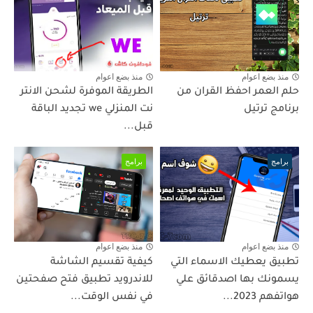
منذ بضع اعوام
منذ بضع اعوام
حلم العمر احفظ القران من
الطريقة الموفرة لشحن الانتر
برنامج ترتيل
نت المنزلي we تجديد الباقة
قبل...
برامج
برامج
منذ بضع اعوام
منذ بضع اعوام
تطبيق يعطيك الاسماء التي
كيفية تقسيم الشاشة
يسمونك بها اصدقائق علي
للاندرويد تطبيق فتح صفحتين
هواتفهم 2023...
في نفس الوقت...