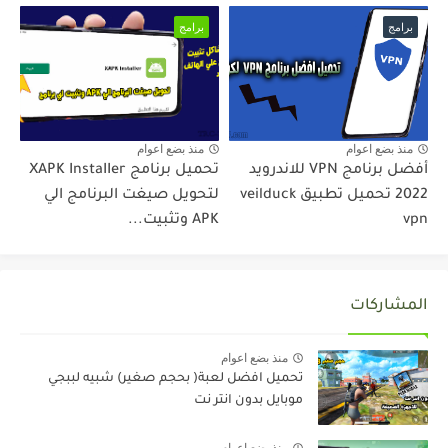
برامج
برامج
منذ بضع اعوام
منذ بضع اعوام
أفضل برنامج VPN للاندرويد
تحميل برنامج XAPK InstaIIer
2022 تحميل تطبيق veilduck
لتحويل صيغت البرنامج الي
vpn
APK وتثبيت...
المشاركات
منذ بضع اعوام
تحميل افضل لعبة( بحجم صغير) شبيه لببجي
موبايل بدون انتر نت