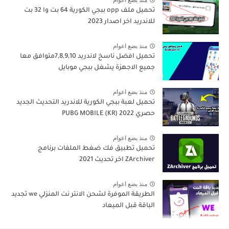
منذ بضع اعوام
تحميل ملف opp ببجي الكورية 64 بت وا 32 بت
للاندريد اخر اصدار 2023
منذ بضع اعوام
تحميل افضل ناسخ لاندريد 7,8,9,10متوافق معا
جميع الاجهزة يشغل ببجي موبايل
منذ بضع اعوام
تحميل لعبة ببجي الكورية للاندريد التحديث الجديد
حصري PUBG MOBILE (KR) 2022
منذ بضع اعوام
تحميل تطبيق فك ضغط الملفات برنامج
ZArchiver اخر تحديث 2021
منذ بضع اعوام
الطريقة الموفرة لشحن الانتر نت المنزلي we تجديد
الباقة قبل الميعاد