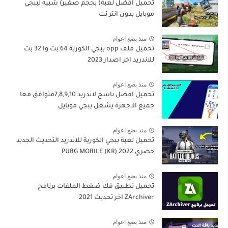
تحميل افضل لعبة( بحجم صغير) شبيه لببجي
موبايل بدون انتر نت
منذ بضع اعوام
تحميل ملف opp ببجي الكورية 64 بت وا 32 بت
للاندريد اخر اصدار 2023
منذ بضع اعوام
تحميل افضل ناسخ لاندريد 7,8,9,10متوافق معا
جميع الاجهزة يشغل ببجي موبايل
منذ بضع اعوام
تحميل لعبة ببجي الكورية للاندريد التحديث الجديد
حصري PUBG MOBILE (KR) 2022
منذ بضع اعوام
تحميل تطبيق فك ضغط الملفات برنامج
ZArchiver اخر تحديث 2021
منذ بضع اعوام