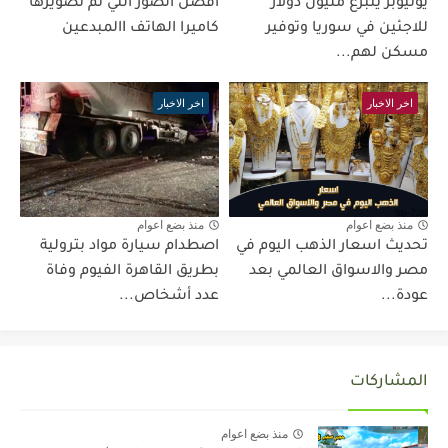
يوتيوبر يتبرع مليون دولار
افضل الصور التي تم تصويرها
للاجئين في سوريا وتوفير
كاميرا الهاتف Iالمبدعين
مسكن لهم...
اخر الاخبار
اخر الاخبار
منذ بضع اعوام
منذ بضع اعوام
تحديث اسعار الذهب اليوم في
اصطدام سيارة مواد بترولية
مصر والاسواق العالمي بعد
بطريق القاهرة الفيوم وفاة
عودة...
عدد أشخاص...
المشاركات
منذ بضع اعوام