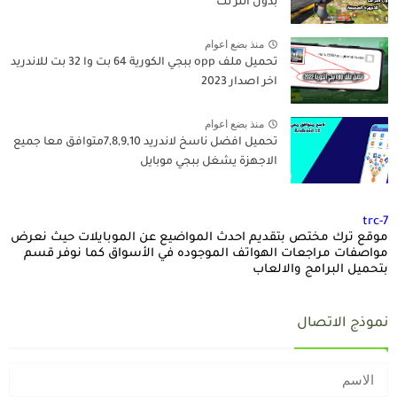
بدون انتر نت
منذ بضع اعوام
تحميل ملف opp ببجي الكورية 64 بت وا 32 بت للاندريد
اخر اصدار 2023
منذ بضع اعوام
تحميل افضل ناسخ لاندريد 7,8,9,10متوافق معا جميع
الاجهزة يشغل ببجي موبايل
trc-7
موقع ترك مختص بتقديم احدث المواضيع عن الموبايلات حيث نعرض
مواصفات مراجعات الهواتف الموجوده في الأسواق كما نوفر قسم
بتحميل البرامج والالعاب
نموذج الاتصال