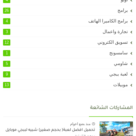
برامج
26
برامج الكاميرا الهاتف
4
تجارة واعمال
3
تسويق الكتروني
12
سامسونج
1
شاومي
5
لعبة ببجي
9
موبيلات
13
المشاركات الشائعة
منذ بضع اعوام
تحميل افضل لعبة( بحجم صغير) شبيه لببجي موبايل